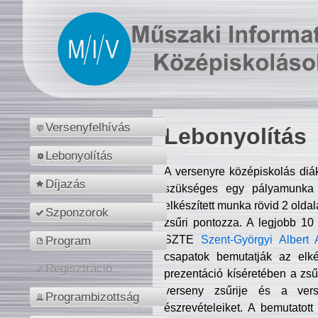
Versenyfelhívás
Lebonyolítás
Lebonyolítás
A versenyre középiskolás diá
Díjazás
szükséges egy pályamunka f
elkészített munka rövid 2 olda
Szponzorok
zsűri pontozza. A legjobb 10
SZTE
Szent-Györgyi Albert 
Program
csapatok bemutatják az elké
Regisztráció
prezentáció kíséretében a zs
verseny zsűrije és a verse
Programbizottság
észrevételeiket. A bemutatott