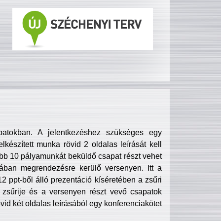
patokban. A jelentkezéshez szükséges egy
lkészített munka rövid 2 oldalas leírását kell
obb 10 pályamunkát beküldő csapat részt vehet
ában megrendezésre kerülő versenyen. Itt a
 ppt-ből álló prezentáció kíséretében a zsűri
zsűrije és a versenyen részt vevő csapatok
övid két oldalas leírásából egy konferenciakötet