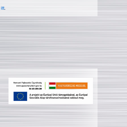
itt
.