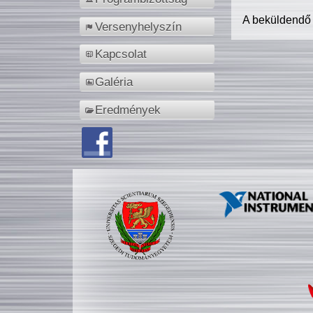
A beküldendő
Versenyhelyszín
Kapcsolat
Galéria
Eredmények