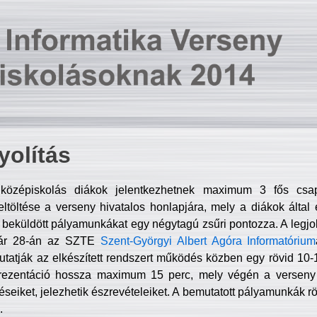
olítás
középiskolás diákok jelentkezhetnek maximum 3 fős csa
ltöltése a verseny hivatalos honlapjára, mely a diákok által e
A beküldött pályamunkákat egy négytagú zsűri pontozza. A legj
uár 28-án az SZTE
Szent-Györgyi Albert Agóra Informatórium
tatják az elkészített rendszert működés közben egy rövid 10-12
rezentáció hossza maximum 15 perc, mely végén a verseny 
déseiket, jelezhetik észrevételeiket. A bemutatott pályamunkák r
.