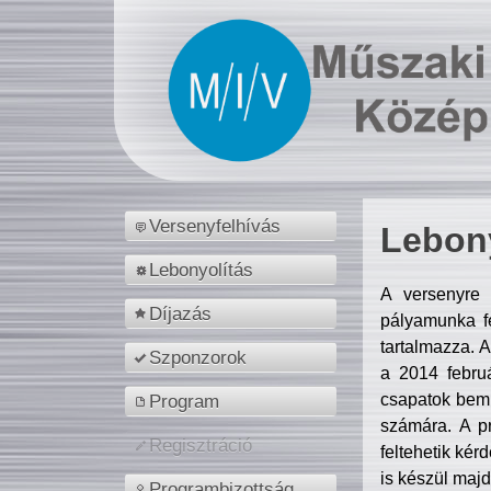
Versenyfelhívás
Lebony
Lebonyolítás
A versenyre 
Díjazás
pályamunka fe
tartalmazza. 
Szponzorok
a 2014 febr
csapatok bemu
Program
számára. A p
Regisztráció
feltehetik kér
is készül majd
Programbizottság