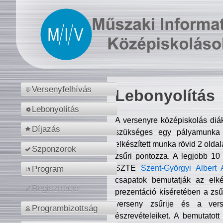
Versenyfelhívás
Lebonyolítás
Lebonyolítás
A versenyre középiskolás diá
Díjazás
szükséges egy pályamunka f
elkészített munka rövid 2 olda
Szponzorok
zsűri pontozza. A legjobb 10
SZTE
Szent-Györgyi Albert 
Program
csapatok bemutatják az elké
Regisztráció
prezentáció kíséretében a zs
verseny zsűrije és a verse
Programbizottság
észrevételeiket. A bemutatott