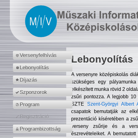
Versenyfelhívás
Lebonyolítás
Lebonyolítás
A versenyre középiskolás diá
Díjazás
szükséges egy pályamunka f
elkészített munka rövid 2 olda
Szponzorok
zsűri pontozza. A legjobb 10
SZTE
Szent-Györgyi Albert 
Program
csapatok bemutatják az elké
Regisztráció
prezentáció kíséretében a zs
verseny zsűrije és a verse
Programbizottság
észrevételeiket. A bemutatott