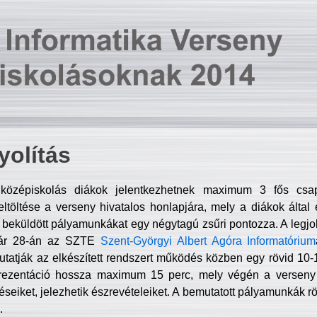
olítás
középiskolás diákok jelentkezhetnek maximum 3 fős csa
ltöltése a verseny hivatalos honlapjára, mely a diákok által e
A beküldött pályamunkákat egy négytagú zsűri pontozza. A legj
uár 28-án az SZTE
Szent-Györgyi Albert Agóra Informatórium
tatják az elkészített rendszert működés közben egy rövid 10-12
rezentáció hossza maximum 15 perc, mely végén a verseny 
déseiket, jelezhetik észrevételeiket. A bemutatott pályamunkák r
.