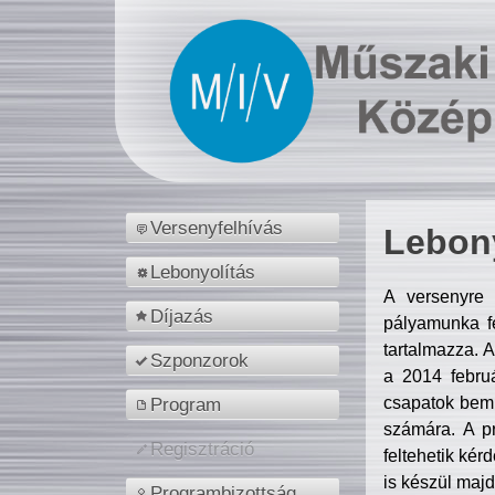
Versenyfelhívás
Lebony
Lebonyolítás
A versenyre 
Díjazás
pályamunka fe
tartalmazza. 
Szponzorok
a 2014 febr
csapatok bemu
Program
számára. A p
Regisztráció
feltehetik kér
is készül majd
Programbizottság