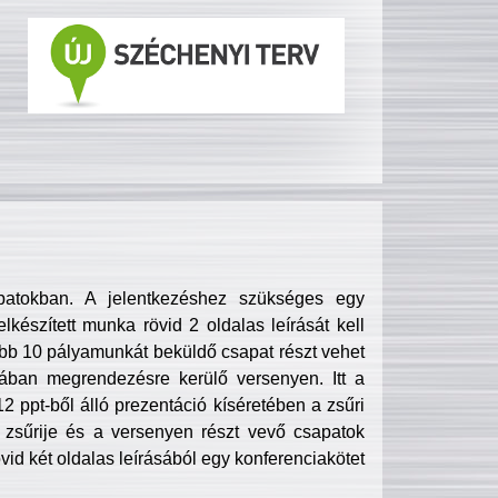
patokban. A jelentkezéshez szükséges egy
lkészített munka rövid 2 oldalas leírását kell
obb 10 pályamunkát beküldő csapat részt vehet
ában megrendezésre kerülő versenyen. Itt a
 ppt-ből álló prezentáció kíséretében a zsűri
zsűrije és a versenyen részt vevő csapatok
övid két oldalas leírásából egy konferenciakötet