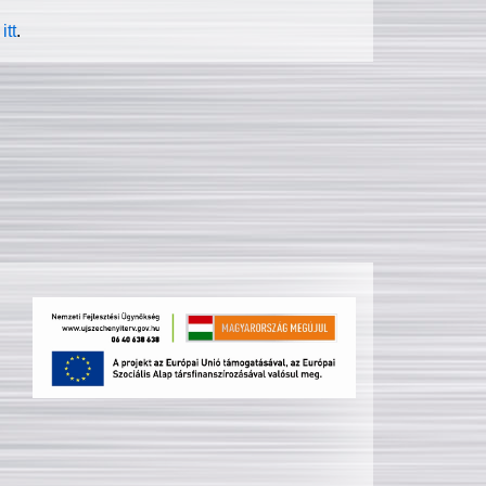
itt
.