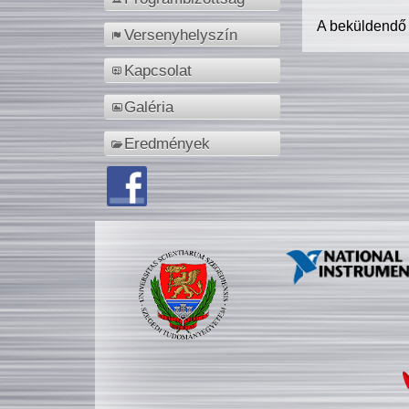
A beküldendő
Versenyhelyszín
Kapcsolat
Galéria
Eredmények