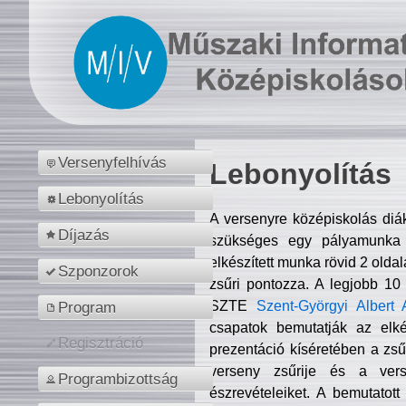
Versenyfelhívás
Lebonyolítás
Lebonyolítás
A versenyre középiskolás diá
Díjazás
szükséges egy pályamunka f
elkészített munka rövid 2 olda
Szponzorok
zsűri pontozza. A legjobb 10
SZTE
Szent-Györgyi Albert 
Program
csapatok bemutatják az elké
Regisztráció
prezentáció kíséretében a zs
verseny zsűrije és a verse
Programbizottság
észrevételeiket. A bemutatott