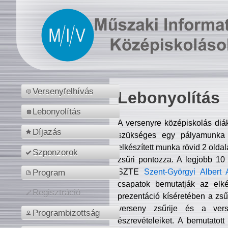
Versenyfelhívás
Lebonyolítás
Lebonyolítás
A versenyre középiskolás diá
Díjazás
szükséges egy pályamunka f
elkészített munka rövid 2 olda
Szponzorok
zsűri pontozza. A legjobb 10
SZTE
Szent-Györgyi Albert 
Program
csapatok bemutatják az elké
Regisztráció
prezentáció kíséretében a zs
verseny zsűrije és a verse
Programbizottság
észrevételeiket. A bemutatott