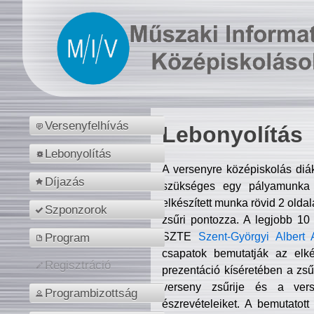
Versenyfelhívás
Lebonyolítás
Lebonyolítás
A versenyre középiskolás diá
Díjazás
szükséges egy pályamunka f
elkészített munka rövid 2 olda
Szponzorok
zsűri pontozza. A legjobb 10
SZTE
Szent-Györgyi Albert 
Program
csapatok bemutatják az elké
Regisztráció
prezentáció kíséretében a zs
verseny zsűrije és a verse
Programbizottság
észrevételeiket. A bemutatott