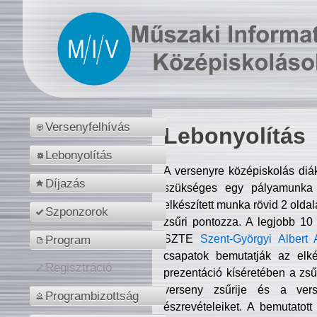
Versenyfelhívás
Lebonyolítás
Lebonyolítás
A versenyre középiskolás diá
Díjazás
szükséges egy pályamunka f
elkészített munka rövid 2 olda
Szponzorok
zsűri pontozza. A legjobb 10
SZTE
Szent-Györgyi Albert 
Program
csapatok bemutatják az elké
Regisztráció
prezentáció kíséretében a zs
verseny zsűrije és a verse
Programbizottság
észrevételeiket. A bemutatott