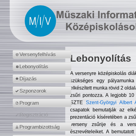
Versenyfelhívás
Lebonyolítás
Lebonyolítás
A versenyre középiskolás diá
Díjazás
szükséges egy pályamunka f
elkészített munka rövid 2 olda
Szponzorok
zsűri pontozza. A legjobb 10
SZTE
Szent-Györgyi Albert 
Program
csapatok bemutatják az elké
Regisztráció
prezentáció kíséretében a zs
verseny zsűrije és a verse
Programbizottság
észrevételeiket. A bemutatott