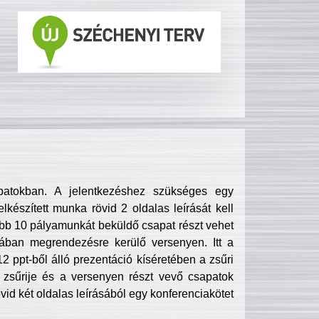
patokban. A jelentkezéshez szükséges egy
lkészített munka rövid 2 oldalas leírását kell
obb 10 pályamunkát beküldő csapat részt vehet
ában megrendezésre kerülő versenyen. Itt a
 ppt-ből álló prezentáció kíséretében a zsűri
zsűrije és a versenyen részt vevő csapatok
övid két oldalas leírásából egy konferenciakötet