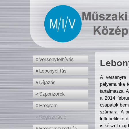
Versenyfelhívás
Lebony
Lebonyolítás
A versenyre 
Díjazás
pályamunka fe
tartalmazza. 
Szponzorok
a 2014 febr
csapatok bemu
Program
számára. A p
Regisztráció
feltehetik kér
is készül majd
Programbizottság