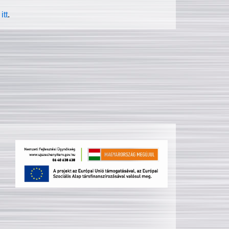
itt
.