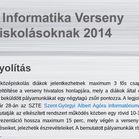
olítás
középiskolás diákok jelentkezhetnek maximum 3 fős csa
ltöltése a verseny hivatalos honlapjára, mely a diákok által e
A beküldött pályamunkákat egy négytagú zsűri pontozza. A legj
uár 28-án az SZTE
Szent-Györgyi Albert Agóra Informatórium
tatják az elkészített rendszert működés közben egy rövid 10-12
rezentáció hossza maximum 15 perc, mely végén a verseny 
déseiket, jelezhetik észrevételeiket. A bemutatott pályamunkák r
.