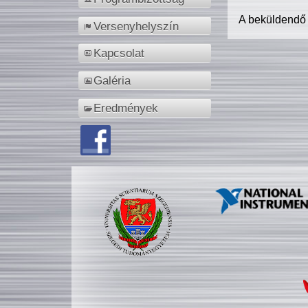
A beküldendő
Versenyhelyszín
Kapcsolat
Galéria
Eredmények