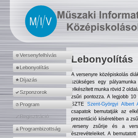
Versenyfelhívás
Lebonyolítás
Lebonyolítás
A versenyre középiskolás diá
Díjazás
szükséges egy pályamunka f
elkészített munka rövid 2 olda
Szponzorok
zsűri pontozza. A legjobb 10
SZTE
Szent-Györgyi Albert 
Program
csapatok bemutatják az elké
Regisztráció
prezentáció kíséretében a zs
verseny zsűrije és a verse
Programbizottság
észrevételeiket. A bemutatott