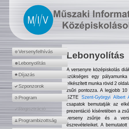
Versenyfelhívás
Lebonyolítás
Lebonyolítás
A versenyre középiskolás diá
Díjazás
szükséges egy pályamunka f
elkészített munka rövid 2 olda
Szponzorok
zsűri pontozza. A legjobb 10
SZTE
Szent-Györgyi Albert 
Program
csapatok bemutatják az elké
Regisztráció
prezentáció kíséretében a zs
verseny zsűrije és a verse
Programbizottság
észrevételeiket. A bemutatott