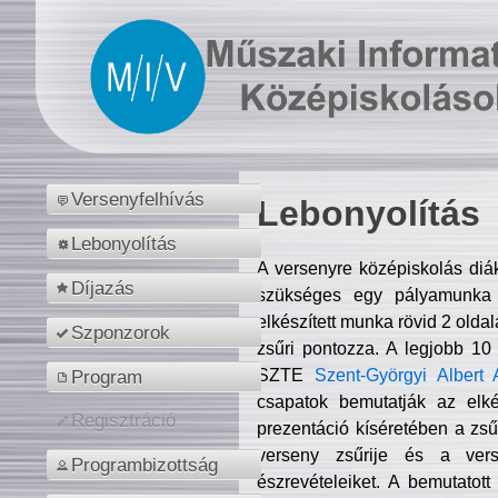
Versenyfelhívás
Lebonyolítás
Lebonyolítás
A versenyre középiskolás diá
Díjazás
szükséges egy pályamunka f
elkészített munka rövid 2 olda
Szponzorok
zsűri pontozza. A legjobb 10
SZTE
Szent-Györgyi Albert 
Program
csapatok bemutatják az elké
Regisztráció
prezentáció kíséretében a zs
verseny zsűrije és a verse
Programbizottság
észrevételeiket. A bemutatott