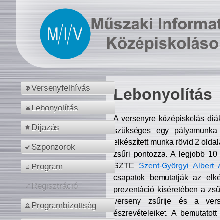
Versenyfelhívás
Lebonyolítás
Lebonyolítás
A versenyre középiskolás diá
Díjazás
szükséges egy pályamunka f
elkészített munka rövid 2 olda
Szponzorok
zsűri pontozza. A legjobb 10
SZTE
Szent-Györgyi Albert 
Program
csapatok bemutatják az elké
Regisztráció
prezentáció kíséretében a zs
verseny zsűrije és a verse
Programbizottság
észrevételeiket. A bemutatott