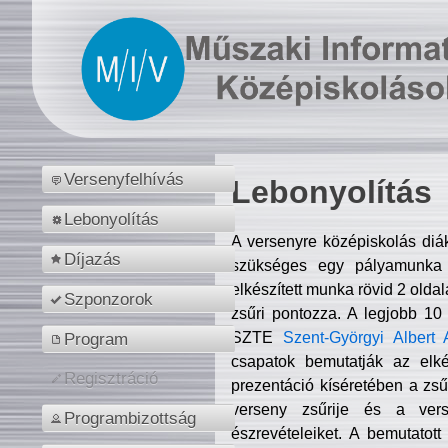
Versenyfelhívás
Lebonyolítás
Lebonyolítás
A versenyre középiskolás diá
Díjazás
szükséges egy pályamunka f
elkészített munka rövid 2 olda
Szponzorok
zsűri pontozza. A legjobb 10
SZTE
Szent-Györgyi Albert 
Program
csapatok bemutatják az elké
Regisztráció
prezentáció kíséretében a zs
verseny zsűrije és a verse
Programbizottság
észrevételeiket. A bemutatott