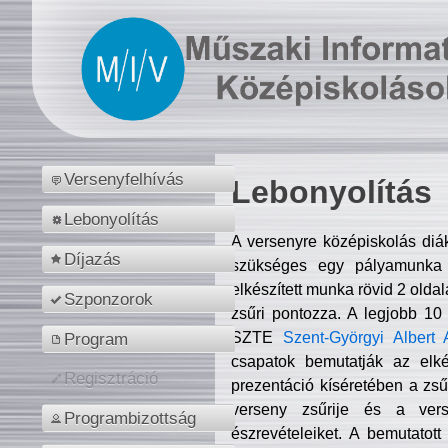
Versenyfelhívás
Lebonyolítás
Lebonyolítás
A versenyre középiskolás diá
Díjazás
szükséges egy pályamunka f
elkészített munka rövid 2 olda
Szponzorok
zsűri pontozza. A legjobb 10
SZTE
Szent-Györgyi Albert 
Program
csapatok bemutatják az elké
Regisztráció
prezentáció kíséretében a zs
verseny zsűrije és a verse
Programbizottság
észrevételeiket. A bemutatott