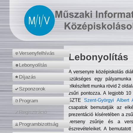
Versenyfelhívás
Lebonyolítás
Lebonyolítás
A versenyre középiskolás diá
Díjazás
szükséges egy pályamunka f
elkészített munka rövid 2 olda
Szponzorok
zsűri pontozza. A legjobb 10
SZTE
Szent-Györgyi Albert 
Program
csapatok bemutatják az elké
Regisztráció
prezentáció kíséretében a zs
verseny zsűrije és a verse
Programbizottság
észrevételeiket. A bemutatott