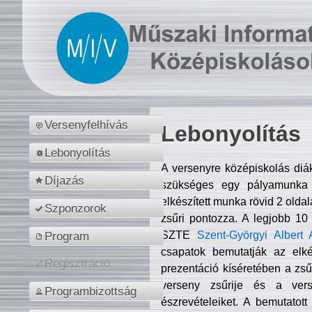
Versenyfelhívás
Lebonyolítás
Lebonyolítás
A versenyre középiskolás diá
Díjazás
szükséges egy pályamunka f
elkészített munka rövid 2 olda
Szponzorok
zsűri pontozza. A legjobb 10
SZTE
Szent-Györgyi Albert 
Program
csapatok bemutatják az elké
Regisztráció
prezentáció kíséretében a zs
verseny zsűrije és a verse
Programbizottság
észrevételeiket. A bemutatott