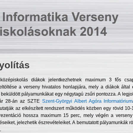
olítás
középiskolás diákok jelentkezhetnek maximum 3 fős csa
ltöltése a verseny hivatalos honlapjára, mely a diákok által e
A beküldött pályamunkákat egy négytagú zsűri pontozza. A legj
uár 28-án az SZTE
Szent-Györgyi Albert Agóra Informatórium
tatják az elkészített rendszert működés közben egy rövid 10-12
rezentáció hossza maximum 15 perc, mely végén a verseny 
déseiket, jelezhetik észrevételeiket. A bemutatott pályamunkák r
.