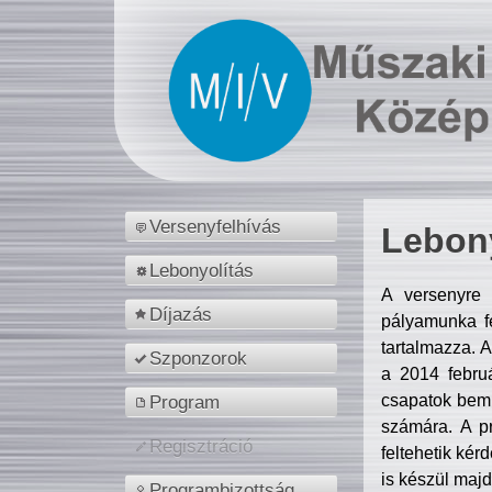
Versenyfelhívás
Lebony
Lebonyolítás
A versenyre 
Díjazás
pályamunka fe
tartalmazza. 
Szponzorok
a 2014 febr
csapatok bemu
Program
számára. A p
Regisztráció
feltehetik kér
is készül majd
Programbizottság