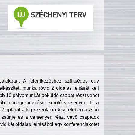
patokban. A jelentkezéshez szükséges egy
lkészített munka rövid 2 oldalas leírását kell
obb 10 pályamunkát beküldő csapat részt vehet
ában megrendezésre kerülő versenyen. Itt a
 ppt-ből álló prezentáció kíséretében a zsűri
zsűrije és a versenyen részt vevő csapatok
övid két oldalas leírásából egy konferenciakötet