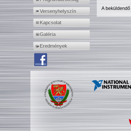
A beküldendő
Versenyhelyszín
Kapcsolat
Galéria
Eredmények