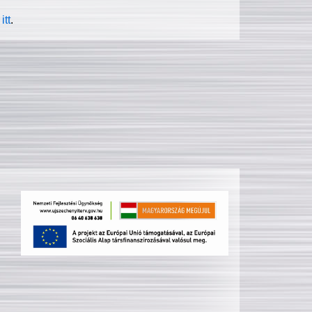
itt
.