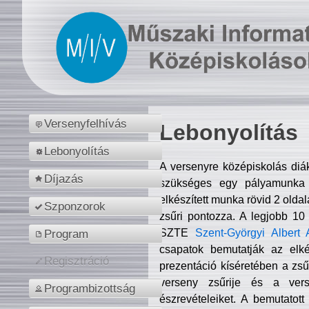
Versenyfelhívás
Lebonyolítás
Lebonyolítás
A versenyre középiskolás diá
Díjazás
szükséges egy pályamunka f
elkészített munka rövid 2 olda
Szponzorok
zsűri pontozza. A legjobb 10
SZTE
Szent-Györgyi Albert 
Program
csapatok bemutatják az elké
Regisztráció
prezentáció kíséretében a zs
verseny zsűrije és a verse
Programbizottság
észrevételeiket. A bemutatott