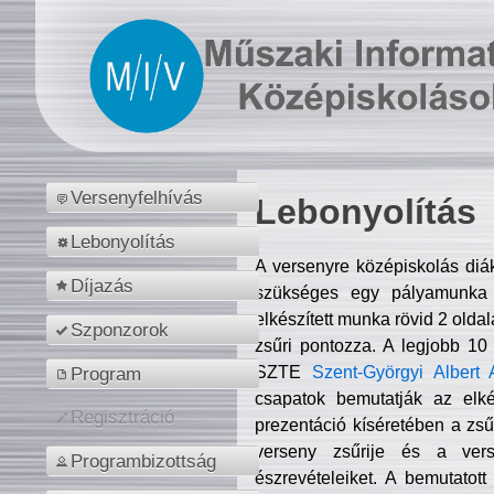
Versenyfelhívás
Lebonyolítás
Lebonyolítás
A versenyre középiskolás diá
Díjazás
szükséges egy pályamunka f
elkészített munka rövid 2 olda
Szponzorok
zsűri pontozza. A legjobb 10
SZTE
Szent-Györgyi Albert 
Program
csapatok bemutatják az elké
Regisztráció
prezentáció kíséretében a zs
verseny zsűrije és a verse
Programbizottság
észrevételeiket. A bemutatott