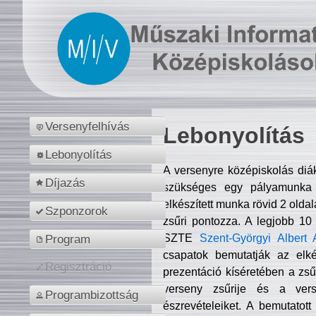
Versenyfelhívás
Lebonyolítás
Lebonyolítás
A versenyre középiskolás diá
Díjazás
szükséges egy pályamunka f
elkészített munka rövid 2 olda
Szponzorok
zsűri pontozza. A legjobb 10
SZTE
Szent-Györgyi Albert 
Program
csapatok bemutatják az elké
Regisztráció
prezentáció kíséretében a zs
verseny zsűrije és a verse
Programbizottság
észrevételeiket. A bemutatott