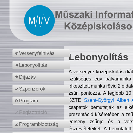
Versenyfelhívás
Lebonyolítás
Lebonyolítás
A versenyre középiskolás diá
Díjazás
szükséges egy pályamunka f
elkészített munka rövid 2 olda
Szponzorok
zsűri pontozza. A legjobb 10
SZTE
Szent-Györgyi Albert 
Program
csapatok bemutatják az elké
Regisztráció
prezentáció kíséretében a zs
verseny zsűrije és a verse
Programbizottság
észrevételeiket. A bemutatott