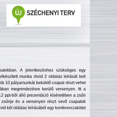
patokban. A jelentkezéshez szükséges egy
lkészített munka rövid 2 oldalas leírását kell
obb 10 pályamunkát beküldő csapat részt vehet
ában megrendezésre kerülő versenyen. Itt a
 ppt-ből álló prezentáció kíséretében a zsűri
zsűrije és a versenyen részt vevő csapatok
övid két oldalas leírásából egy konferenciakötet