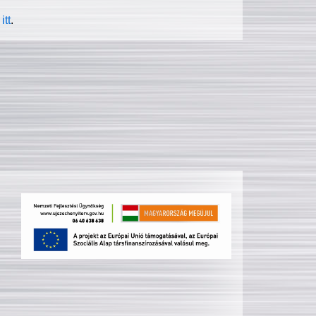
itt
.