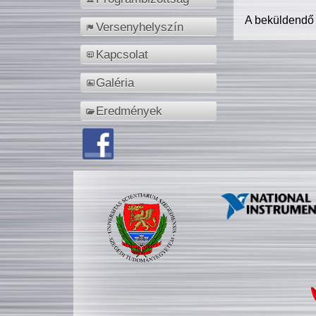
A beküldendő
Versenyhelyszín
Kapcsolat
Galéria
Eredmények