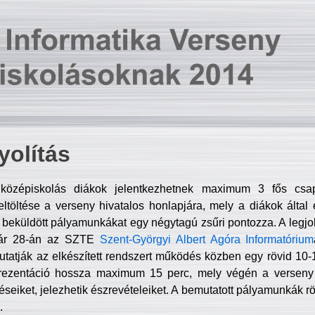
olítás
középiskolás diákok jelentkezhetnek maximum 3 fős csa
ltöltése a verseny hivatalos honlapjára, mely a diákok által e
A beküldött pályamunkákat egy négytagú zsűri pontozza. A legj
uár 28-án az SZTE
Szent-Györgyi Albert Agóra Informatórium
tatják az elkészített rendszert működés közben egy rövid 10-12
rezentáció hossza maximum 15 perc, mely végén a verseny 
déseiket, jelezhetik észrevételeiket. A bemutatott pályamunkák r
.