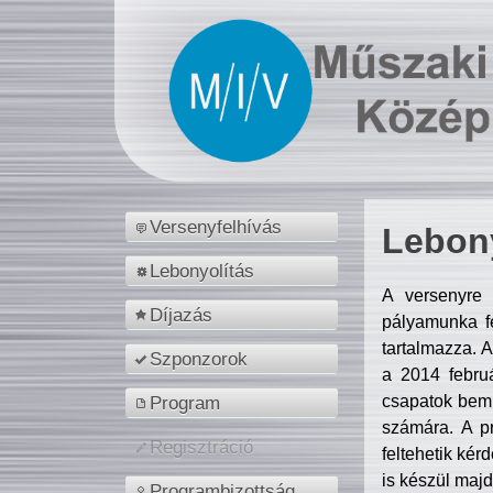
Versenyfelhívás
Lebony
Lebonyolítás
A versenyre 
Díjazás
pályamunka fe
tartalmazza. 
Szponzorok
a 2014 febr
csapatok bemu
Program
számára. A p
Regisztráció
feltehetik kér
is készül majd
Programbizottság