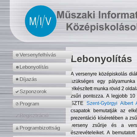
Versenyfelhívás
Lebonyolítás
Lebonyolítás
A versenyre középiskolás diá
Díjazás
szükséges egy pályamunka f
elkészített munka rövid 2 olda
Szponzorok
zsűri pontozza. A legjobb 10
SZTE
Szent-Györgyi Albert 
Program
csapatok bemutatják az elké
Regisztráció
prezentáció kíséretében a zs
verseny zsűrije és a verse
Programbizottság
észrevételeiket. A bemutatott