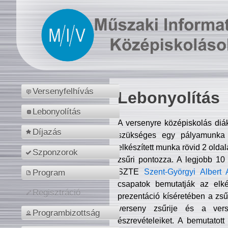
Versenyfelhívás
Lebonyolítás
Lebonyolítás
A versenyre középiskolás diá
Díjazás
szükséges egy pályamunka f
elkészített munka rövid 2 olda
Szponzorok
zsűri pontozza. A legjobb 10
SZTE
Szent-Györgyi Albert 
Program
csapatok bemutatják az elké
Regisztráció
prezentáció kíséretében a zs
verseny zsűrije és a verse
Programbizottság
észrevételeiket. A bemutatott