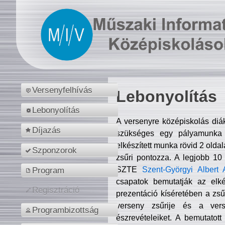
Versenyfelhívás
Lebonyolítás
Lebonyolítás
A versenyre középiskolás diá
Díjazás
szükséges egy pályamunka f
elkészített munka rövid 2 olda
Szponzorok
zsűri pontozza. A legjobb 10
SZTE
Szent-Györgyi Albert 
Program
csapatok bemutatják az elké
Regisztráció
prezentáció kíséretében a zs
verseny zsűrije és a verse
Programbizottság
észrevételeiket. A bemutatott