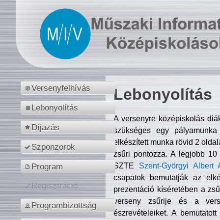
Versenyfelhívás
Lebonyolítás
Lebonyolítás
A versenyre középiskolás diá
Díjazás
szükséges egy pályamunka f
elkészített munka rövid 2 olda
Szponzorok
zsűri pontozza. A legjobb 10
SZTE
Szent-Györgyi Albert 
Program
csapatok bemutatják az elké
Regisztráció
prezentáció kíséretében a zs
verseny zsűrije és a verse
Programbizottság
észrevételeiket. A bemutatott