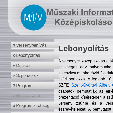
Versenyfelhívás
Lebonyolítás
Lebonyolítás
A versenyre középiskolás diá
Díjazás
szükséges egy pályamunka f
elkészített munka rövid 2 olda
Szponzorok
zsűri pontozza. A legjobb 10
SZTE
Szent-Györgyi Albert 
Program
csapatok bemutatják az elké
Regisztráció
prezentáció kíséretében a zs
verseny zsűrije és a verse
Programbizottság
észrevételeiket. A bemutatott