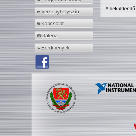
A beküldendő
Versenyhelyszín
Kapcsolat
Galéria
Eredmények