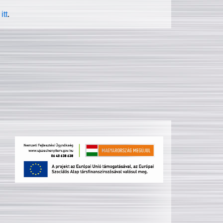
itt
.