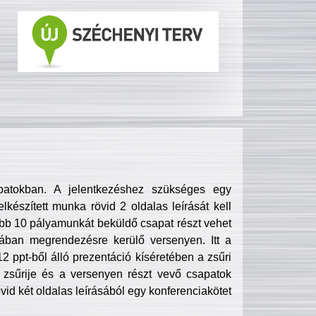
patokban. A jelentkezéshez szükséges egy
lkészített munka rövid 2 oldalas leírását kell
obb 10 pályamunkát beküldő csapat részt vehet
ában megrendezésre kerülő versenyen. Itt a
 ppt-ből álló prezentáció kíséretében a zsűri
zsűrije és a versenyen részt vevő csapatok
övid két oldalas leírásából egy konferenciakötet