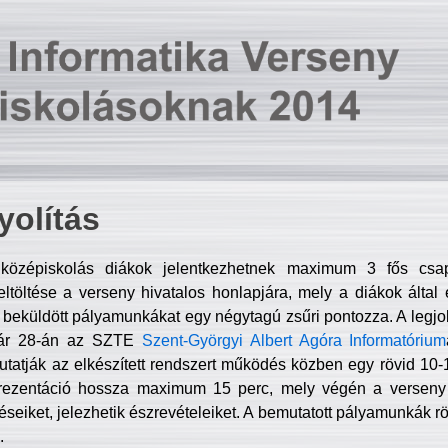
olítás
középiskolás diákok jelentkezhetnek maximum 3 fős csa
ltöltése a verseny hivatalos honlapjára, mely a diákok által e
A beküldött pályamunkákat egy négytagú zsűri pontozza. A legj
uár 28-án az SZTE
Szent-Györgyi Albert Agóra Informatórium
tatják az elkészített rendszert működés közben egy rövid 10-12
rezentáció hossza maximum 15 perc, mely végén a verseny 
déseiket, jelezhetik észrevételeiket. A bemutatott pályamunkák r
.