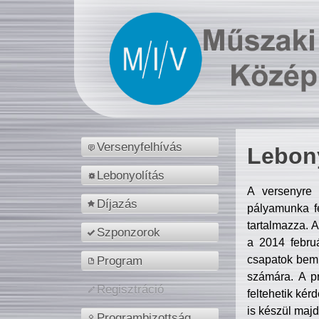
Versenyfelhívás
Lebony
Lebonyolítás
A versenyre 
Díjazás
pályamunka fe
tartalmazza. 
Szponzorok
a 2014 febr
csapatok bemu
Program
számára. A p
Regisztráció
feltehetik kér
is készül majd
Programbizottság