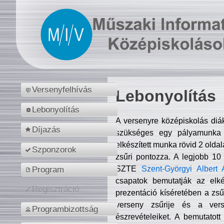
Versenyfelhívás
Lebonyolítás
Lebonyolítás
A versenyre középiskolás diá
Díjazás
szükséges egy pályamunka f
elkészített munka rövid 2 olda
Szponzorok
zsűri pontozza. A legjobb 10
SZTE
Szent-Györgyi Albert 
Program
csapatok bemutatják az elké
Regisztráció
prezentáció kíséretében a zs
verseny zsűrije és a verse
Programbizottság
észrevételeiket. A bemutatott