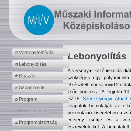
Versenyfelhívás
Lebonyolítás
Lebonyolítás
A versenyre középiskolás diá
Díjazás
szükséges egy pályamunka f
elkészített munka rövid 2 olda
Szponzorok
zsűri pontozza. A legjobb 10
SZTE
Szent-Györgyi Albert 
Program
csapatok bemutatják az elké
Regisztráció
prezentáció kíséretében a zs
verseny zsűrije és a verse
Programbizottság
észrevételeiket. A bemutatott