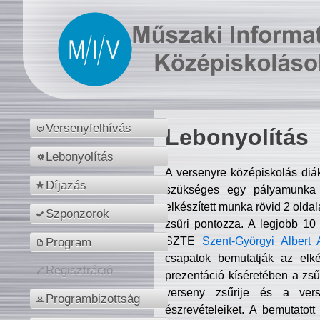
Versenyfelhívás
Lebonyolítás
Lebonyolítás
A versenyre középiskolás diá
Díjazás
szükséges egy pályamunka f
elkészített munka rövid 2 olda
Szponzorok
zsűri pontozza. A legjobb 10
SZTE
Szent-Györgyi Albert 
Program
csapatok bemutatják az elké
Regisztráció
prezentáció kíséretében a zs
verseny zsűrije és a verse
Programbizottság
észrevételeiket. A bemutatott