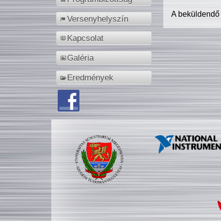
A beküldendő
Versenyhelyszín
Kapcsolat
Galéria
Eredmények