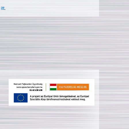
itt
.