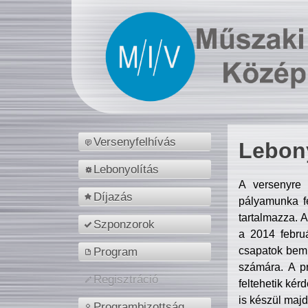
Versenyfelhívás
Lebony
Lebonyolítás
A versenyre 
Díjazás
pályamunka fe
tartalmazza. 
Szponzorok
a 2014 febr
csapatok bemu
Program
számára. A p
Regisztráció
feltehetik kér
is készül majd
Programbizottság