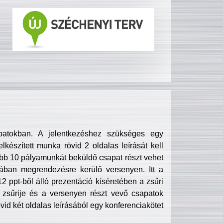
patokban. A jelentkezéshez szükséges egy
lkészített munka rövid 2 oldalas leírását kell
obb 10 pályamunkát beküldő csapat részt vehet
ában megrendezésre kerülő versenyen. Itt a
 ppt-ből álló prezentáció kíséretében a zsűri
zsűrije és a versenyen részt vevő csapatok
övid két oldalas leírásából egy konferenciakötet