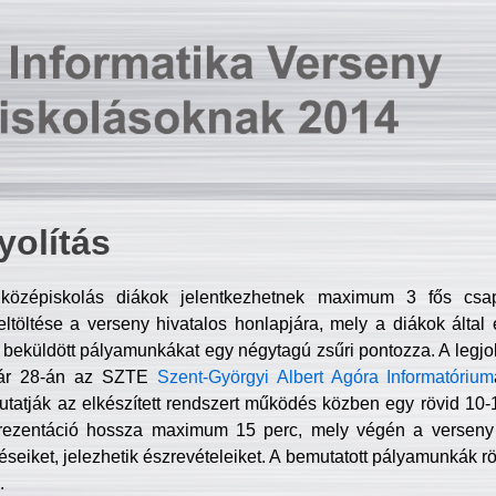
olítás
középiskolás diákok jelentkezhetnek maximum 3 fős csa
ltöltése a verseny hivatalos honlapjára, mely a diákok által e
A beküldött pályamunkákat egy négytagú zsűri pontozza. A legj
uár 28-án az SZTE
Szent-Györgyi Albert Agóra Informatórium
tatják az elkészített rendszert működés közben egy rövid 10-12
rezentáció hossza maximum 15 perc, mely végén a verseny 
déseiket, jelezhetik észrevételeiket. A bemutatott pályamunkák r
.