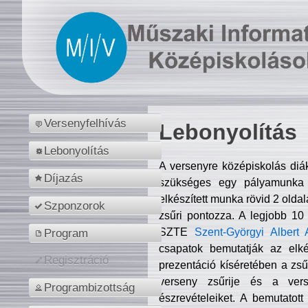
Versenyfelhívás
Lebonyolítás
Lebonyolítás
A versenyre középiskolás diá
Díjazás
szükséges egy pályamunka f
elkészített munka rövid 2 olda
Szponzorok
zsűri pontozza. A legjobb 10
SZTE
Szent-Györgyi Albert 
Program
csapatok bemutatják az elké
Regisztráció
prezentáció kíséretében a zs
verseny zsűrije és a verse
Programbizottság
észrevételeiket. A bemutatott