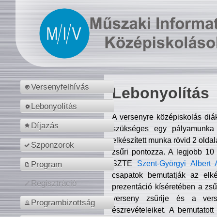
Versenyfelhívás
Lebonyolítás
Lebonyolítás
A versenyre középiskolás diá
Díjazás
szükséges egy pályamunka f
elkészített munka rövid 2 olda
Szponzorok
zsűri pontozza. A legjobb 10
SZTE
Szent-Györgyi Albert 
Program
csapatok bemutatják az elké
Regisztráció
prezentáció kíséretében a zs
verseny zsűrije és a verse
Programbizottság
észrevételeiket. A bemutatott