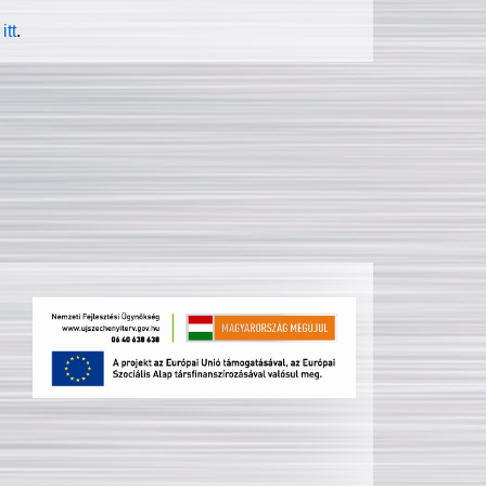
itt
.