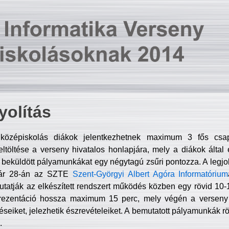
olítás
középiskolás diákok jelentkezhetnek maximum 3 fős csa
ltöltése a verseny hivatalos honlapjára, mely a diákok által e
A beküldött pályamunkákat egy négytagú zsűri pontozza. A legj
uár 28-án az SZTE
Szent-Györgyi Albert Agóra Informatórium
tatják az elkészített rendszert működés közben egy rövid 10-12
rezentáció hossza maximum 15 perc, mely végén a verseny 
déseiket, jelezhetik észrevételeiket. A bemutatott pályamunkák r
.