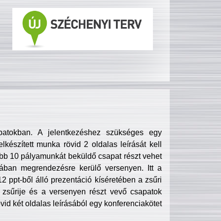
patokban. A jelentkezéshez szükséges egy
lkészített munka rövid 2 oldalas leírását kell
obb 10 pályamunkát beküldő csapat részt vehet
ában megrendezésre kerülő versenyen. Itt a
 ppt-ből álló prezentáció kíséretében a zsűri
zsűrije és a versenyen részt vevő csapatok
övid két oldalas leírásából egy konferenciakötet