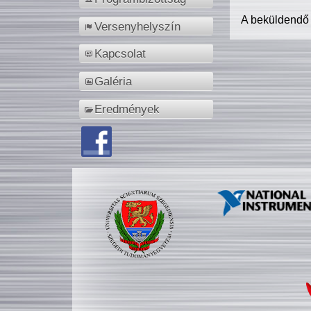
A beküldendő
Versenyhelyszín
Kapcsolat
Galéria
Eredmények