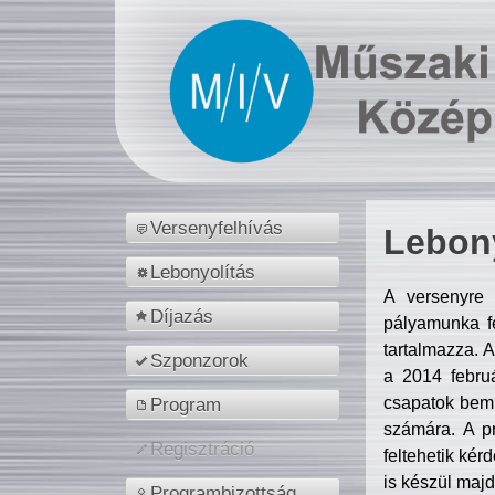
Versenyfelhívás
Lebony
Lebonyolítás
A versenyre 
Díjazás
pályamunka fe
tartalmazza. 
Szponzorok
a 2014 febr
csapatok bemu
Program
számára. A p
Regisztráció
feltehetik kér
is készül majd
Programbizottság