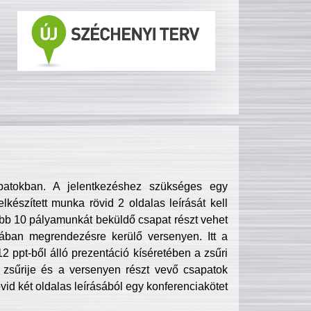
patokban. A jelentkezéshez szükséges egy
lkészített munka rövid 2 oldalas leírását kell
obb 10 pályamunkát beküldő csapat részt vehet
ában megrendezésre kerülő versenyen. Itt a
 ppt-ből álló prezentáció kíséretében a zsűri
zsűrije és a versenyen részt vevő csapatok
övid két oldalas leírásából egy konferenciakötet