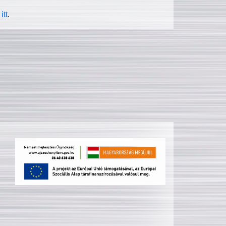
itt
.