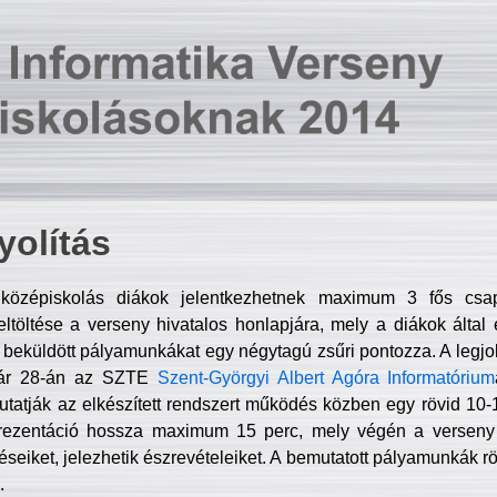
olítás
középiskolás diákok jelentkezhetnek maximum 3 fős csa
ltöltése a verseny hivatalos honlapjára, mely a diákok által e
A beküldött pályamunkákat egy négytagú zsűri pontozza. A legj
uár 28-án az SZTE
Szent-Györgyi Albert Agóra Informatórium
tatják az elkészített rendszert működés közben egy rövid 10-12
rezentáció hossza maximum 15 perc, mely végén a verseny 
déseiket, jelezhetik észrevételeiket. A bemutatott pályamunkák r
.