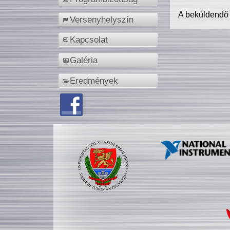
A beküldendő
Versenyhelyszín
Kapcsolat
Galéria
Eredmények