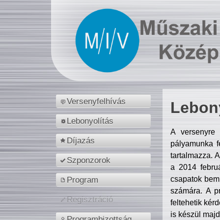
Versenyfelhívás
Lebony
Lebonyolítás
A versenyre 
Díjazás
pályamunka fe
tartalmazza. 
Szponzorok
a 2014 febr
csapatok bemu
Program
számára. A p
Regisztráció
feltehetik kér
is készül majd
Programbizottság