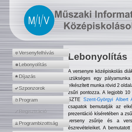
Versenyfelhívás
Lebonyolítás
Lebonyolítás
A versenyre középiskolás diá
Díjazás
szükséges egy pályamunka f
elkészített munka rövid 2 olda
Szponzorok
zsűri pontozza. A legjobb 10
SZTE
Szent-Györgyi Albert 
Program
csapatok bemutatják az elké
Regisztráció
prezentáció kíséretében a zs
verseny zsűrije és a verse
Programbizottság
észrevételeiket. A bemutatott