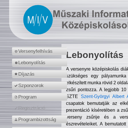
Versenyfelhívás
Lebonyolítás
Lebonyolítás
A versenyre középiskolás diá
Díjazás
szükséges egy pályamunka f
elkészített munka rövid 2 olda
Szponzorok
zsűri pontozza. A legjobb 10
SZTE
Szent-Györgyi Albert 
Program
csapatok bemutatják az elké
Regisztráció
prezentáció kíséretében a zs
verseny zsűrije és a verse
Programbizottság
észrevételeiket. A bemutatott