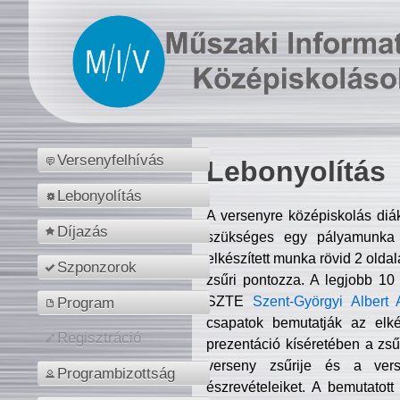
Versenyfelhívás
Lebonyolítás
Lebonyolítás
A versenyre középiskolás diá
Díjazás
szükséges egy pályamunka f
elkészített munka rövid 2 olda
Szponzorok
zsűri pontozza. A legjobb 10
SZTE
Szent-Györgyi Albert 
Program
csapatok bemutatják az elké
Regisztráció
prezentáció kíséretében a zs
verseny zsűrije és a verse
Programbizottság
észrevételeiket. A bemutatott