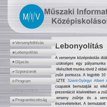
Versenyfelhívás
Lebonyolítás
Lebonyolítás
A versenyre középiskolás diá
Díjazás
szükséges egy pályamunka f
elkészített munka rövid 2 olda
Szponzorok
zsűri pontozza. A legjobb 10
SZTE
Szent-Györgyi Albert 
Program
csapatok bemutatják az elké
Regisztráció
prezentáció kíséretében a zs
verseny zsűrije és a verse
Programbizottság
észrevételeiket. A bemutatott