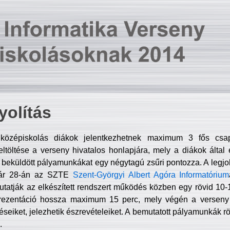
olítás
középiskolás diákok jelentkezhetnek maximum 3 fős csa
ltöltése a verseny hivatalos honlapjára, mely a diákok által e
A beküldött pályamunkákat egy négytagú zsűri pontozza. A legj
uár 28-án az SZTE
Szent-Györgyi Albert Agóra Informatórium
tatják az elkészített rendszert működés közben egy rövid 10-12
rezentáció hossza maximum 15 perc, mely végén a verseny 
déseiket, jelezhetik észrevételeiket. A bemutatott pályamunkák r
.