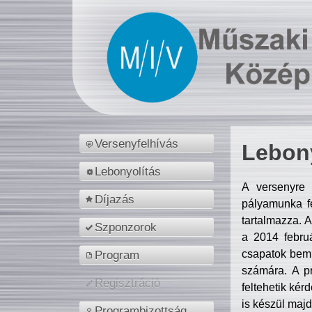
Versenyfelhívás
Lebony
Lebonyolítás
A versenyre 
Díjazás
pályamunka fe
tartalmazza. 
Szponzorok
a 2014 febr
csapatok bemu
Program
számára. A p
Regisztráció
feltehetik kér
is készül majd
Programbizottság