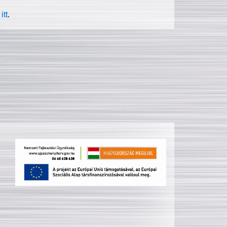
itt
.