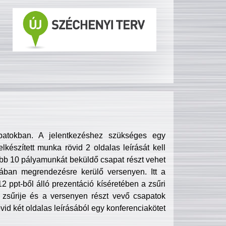
patokban. A jelentkezéshez szükséges egy
lkészített munka rövid 2 oldalas leírását kell
obb 10 pályamunkát beküldő csapat részt vehet
ában megrendezésre kerülő versenyen. Itt a
 ppt-ből álló prezentáció kíséretében a zsűri
zsűrije és a versenyen részt vevő csapatok
övid két oldalas leírásából egy konferenciakötet