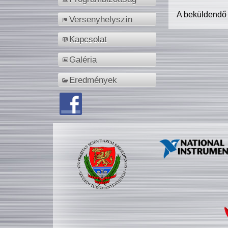
A beküldendő
Versenyhelyszín
Kapcsolat
Galéria
Eredmények