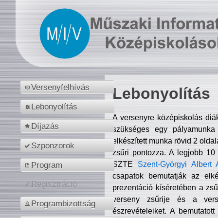
Versenyfelhívás
Lebonyolítás
Lebonyolítás
A versenyre középiskolás diá
Díjazás
szükséges egy pályamunka f
elkészített munka rövid 2 olda
Szponzorok
zsűri pontozza. A legjobb 10
SZTE
Szent-Györgyi Albert 
Program
csapatok bemutatják az elké
Regisztráció
prezentáció kíséretében a zs
verseny zsűrije és a verse
Programbizottság
észrevételeiket. A bemutatott