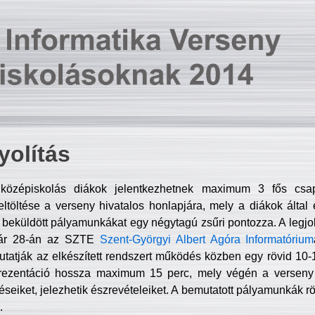
olítás
középiskolás diákok jelentkezhetnek maximum 3 fős csa
ltöltése a verseny hivatalos honlapjára, mely a diákok által e
A beküldött pályamunkákat egy négytagú zsűri pontozza. A legj
uár 28-án az SZTE
Szent-Györgyi Albert Agóra Informatórium
tatják az elkészített rendszert működés közben egy rövid 10-12
rezentáció hossza maximum 15 perc, mely végén a verseny 
déseiket, jelezhetik észrevételeiket. A bemutatott pályamunkák r
.