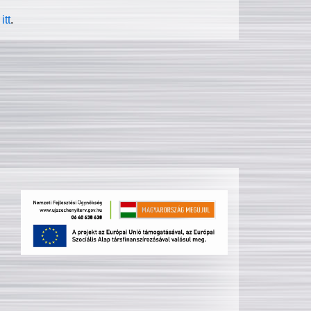
itt
.