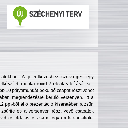
patokban. A jelentkezéshez szükséges egy
lkészített munka rövid 2 oldalas leírását kell
obb 10 pályamunkát beküldő csapat részt vehet
ában megrendezésre kerülő versenyen. Itt a
 ppt-ből álló prezentáció kíséretében a zsűri
zsűrije és a versenyen részt vevő csapatok
övid két oldalas leírásából egy konferenciakötet