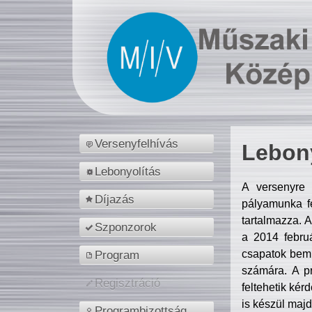
Versenyfelhívás
Lebony
Lebonyolítás
A versenyre 
Díjazás
pályamunka fe
tartalmazza. 
Szponzorok
a 2014 febr
csapatok bemu
Program
számára. A p
Regisztráció
feltehetik kér
is készül majd
Programbizottság