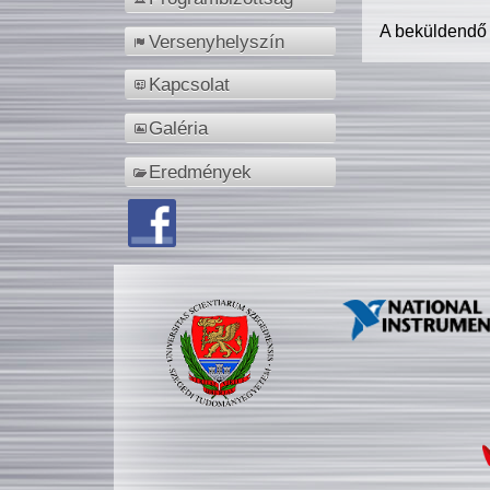
A beküldendő
Versenyhelyszín
Kapcsolat
Galéria
Eredmények