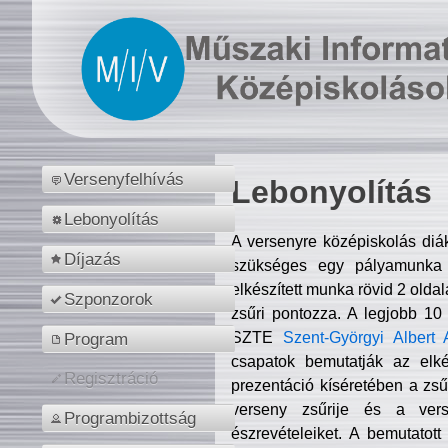
Versenyfelhívás
Lebonyolítás
Lebonyolítás
A versenyre középiskolás diá
Díjazás
szükséges egy pályamunka f
elkészített munka rövid 2 olda
Szponzorok
zsűri pontozza. A legjobb 10
SZTE
Szent-Györgyi Albert 
Program
csapatok bemutatják az elké
Regisztráció
prezentáció kíséretében a zs
verseny zsűrije és a verse
Programbizottság
észrevételeiket. A bemutatott