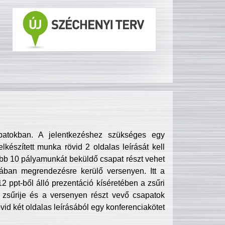
patokban. A jelentkezéshez szükséges egy
lkészített munka rövid 2 oldalas leírását kell
obb 10 pályamunkát beküldő csapat részt vehet
ában megrendezésre kerülő versenyen. Itt a
 ppt-ből álló prezentáció kíséretében a zsűri
zsűrije és a versenyen részt vevő csapatok
övid két oldalas leírásából egy konferenciakötet