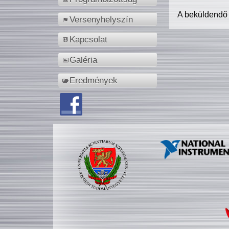
A beküldendő
Versenyhelyszín
Kapcsolat
Galéria
Eredmények