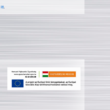
itt
.