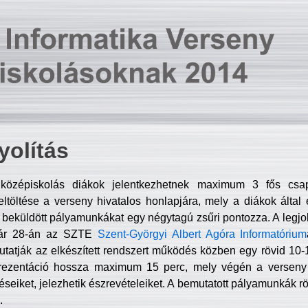
olítás
középiskolás diákok jelentkezhetnek maximum 3 fős csa
ltöltése a verseny hivatalos honlapjára, mely a diákok által e
A beküldött pályamunkákat egy négytagú zsűri pontozza. A legj
uár 28-án az SZTE
Szent-Györgyi Albert Agóra Informatórium
tatják az elkészített rendszert működés közben egy rövid 10-12
rezentáció hossza maximum 15 perc, mely végén a verseny 
déseiket, jelezhetik észrevételeiket. A bemutatott pályamunkák r
.