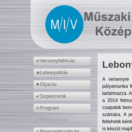
Versenyfelhívás
Lebony
Lebonyolítás
A versenyre 
Díjazás
pályamunka fe
tartalmazza. 
Szponzorok
a 2014 febr
csapatok bemu
Program
számára. A p
Regisztráció
feltehetik kér
is készül majd
Programbizottság