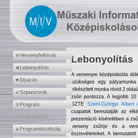
Versenyfelhívás
Lebonyolítás
Lebonyolítás
A versenyre középiskolás diá
Díjazás
szükséges egy pályamunka f
elkészített munka rövid 2 olda
Szponzorok
zsűri pontozza. A legjobb 10
SZTE
Szent-Györgyi Albert 
Program
csapatok bemutatják az elké
Regisztráció
prezentáció kíséretében a zs
verseny zsűrije és a verse
Programbizottság
észrevételeiket. A bemutatott