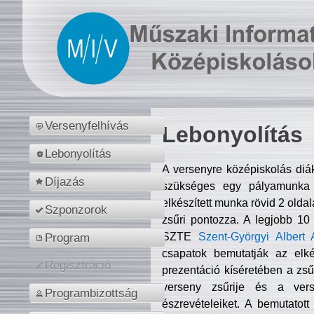
Versenyfelhívás
Lebonyolítás
Lebonyolítás
A versenyre középiskolás diá
Díjazás
szükséges egy pályamunka f
elkészített munka rövid 2 olda
Szponzorok
zsűri pontozza. A legjobb 10
SZTE
Szent-Györgyi Albert 
Program
csapatok bemutatják az elké
Regisztráció
prezentáció kíséretében a zs
verseny zsűrije és a verse
Programbizottság
észrevételeiket. A bemutatott